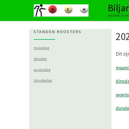
Bilja
Ga naar inhoud
biljarten in h
STANDEN ROOSTERS
202
maandag
Dit zi
dinsdag
maan
woensdag
dinsd
donderdag
woens
donde