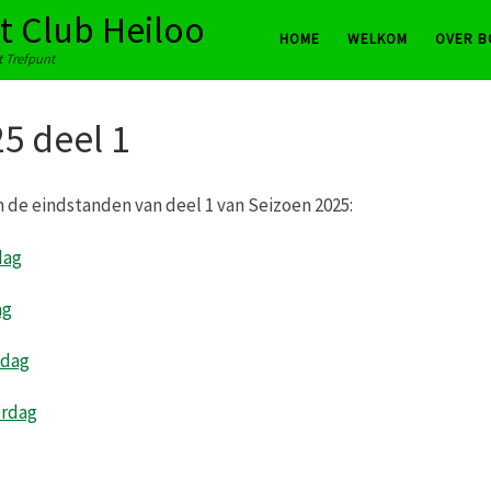
rt Club Heiloo
HOME
WELKOM
OVER B
et Trefpunt
5 deel 1
jn de eindstanden van deel 1 van Seizoen 2025:
dag
ag
dag
rdag