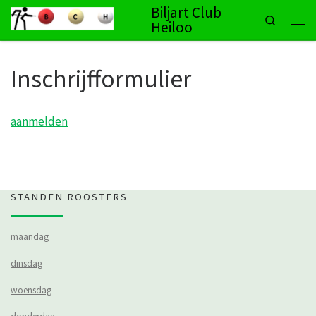
Biljart Club
Search
Ga naar inhoud
Heiloo
Men
Inschrijfformulier
aanmelden
STANDEN ROOSTERS
maandag
dinsdag
woensdag