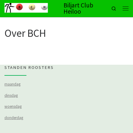
Biljart Club
Search
Ga naar inhoud
Heiloo
Men
Over BCH
STANDEN ROOSTERS
maandag
dinsdag
woensdag
donderdag