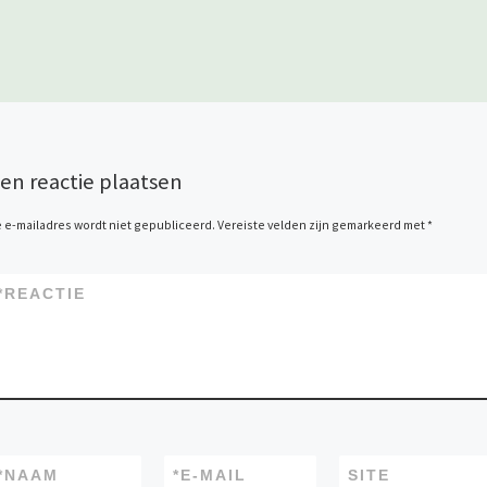
en reactie plaatsen
 e-mailadres wordt niet gepubliceerd.
Vereiste velden zijn gemarkeerd met
*
*
REACTIE
*
NAAM
*
E-MAIL
SITE