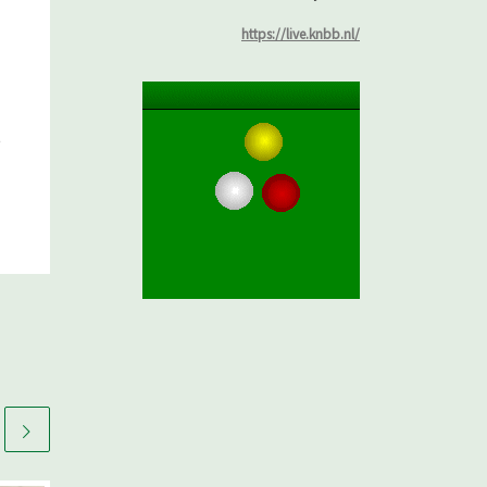
https://live.knbb.nl/
e