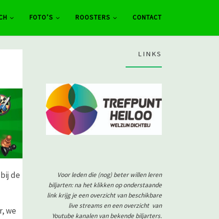
CH
FOTO’S
ROOSTERS
CONTACT
LINKS
bij de
Voor leden die (nog) beter willen leren
biljarten: na het klikken op onderstaande
link krijg je een overzicht van beschikbare
live streams en een overzicht van
r, we
Youtube kanalen van bekende biljarters.