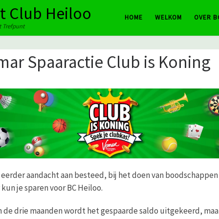
rt Club Heiloo
HOME
WELKOM
OVER B
et Trefpunt
mar Spaaractie Club is Koning
al eerder aandacht aan besteed, bij het doen van boodschappen 
kun je sparen voor BC Heiloo.
n de drie maanden wordt het gespaarde saldo uitgekeerd, maa