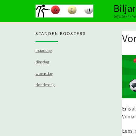
Bilja
Ga naar inhoud
biljarten in h
STANDEN ROOSTERS
Vo
maandag
dinsdag
woensdag
donderdag
Er is 
Vomar 
Eens i